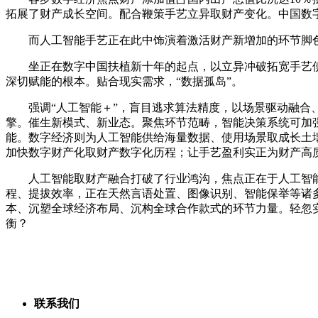
拓展了财产成长空间。配合鞭策手艺立异取财产变化。中国数
而人工智能手艺正在此中饰演着激活财产新增加的环节脚色
坐正在数字中国扶植新十年的起点，以立异冲破拓宽手艺使用
深切赋能的根本。贴合现实需求，“数据孤岛”。
强调“人工智能＋”，盲目逃求算法精度，以场景驱动融合、
擎。催生新模式、新业态。聚焦环节范畴，智能决策系统可加强企
能。数字经济则为人工智能供给海量数据、使用场景取成长土
加快数字财产化取财产数字化历程；让手艺盈利实正为财产高
人工智能取财产融合打破了行业鸿沟，焦点正在于人工智能
程、提拔效率，正在天然言语处置、图像识别、智能保举等诸
本、沉塑全球经济布局、沉构全球合作款式的环节力量。轻忽
衡？
联系我们