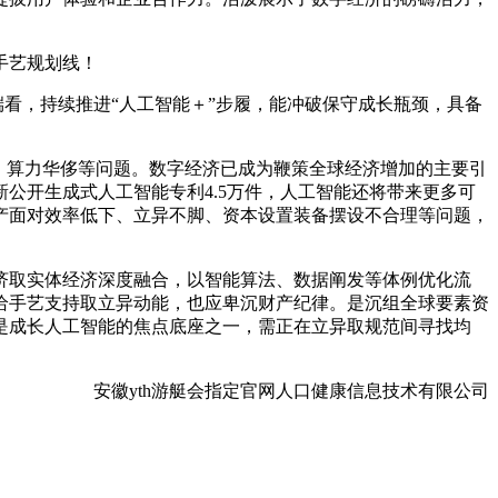
手艺规划线！
看，持续推进“人工智能＋”步履，能冲破保守成长瓶颈，具备
、算力华侈等问题。数字经济已成为鞭策全球经济增加的主要引
新公开生成式人工智能专利4.5万件，人工智能还将带来更多可
产面对效率低下、立异不脚、资本设置装备摆设不合理等问题，
取实体经济深度融合，以智能算法、数据阐发等体例优化流
给手艺支持取立异动能，也应卑沉财产纪律。是沉组全球要素资
是成长人工智能的焦点底座之一，需正在立异取规范间寻找均
安徽yth游艇会指定官网人口健康信息技术有限公司