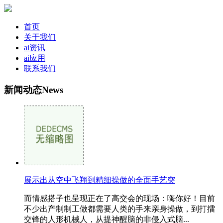
首页
关于我们
ai资讯
ai应用
联系我们
新闻动态
News
展示出从空中飞翔到精细操做的全面手艺突
而情感搭子也呈现正在了高交会的现场：嗨你好！目前
不少出产制制工做都需要人类的手来亲身操做，到打擂
交锋的人形机械人，从提神醒脑的非侵入式脑...