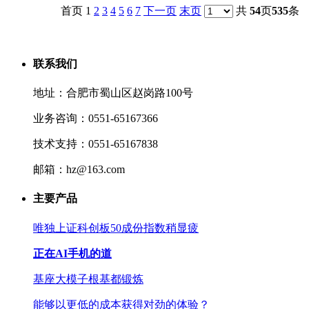
首页 1
2
3
4
5
6
7
下一页
末页
共
54
页
535
条
联系我们
地址：合肥市蜀山区赵岗路100号
业务咨询：0551-65167366
技术支持：0551-65167838
邮箱：hz@163.com
主要产品
唯独上证科创板50成份指数稍显疲
正在AI手机的道
基座大模子根基都锻炼
能够以更低的成本获得对劲的体验？