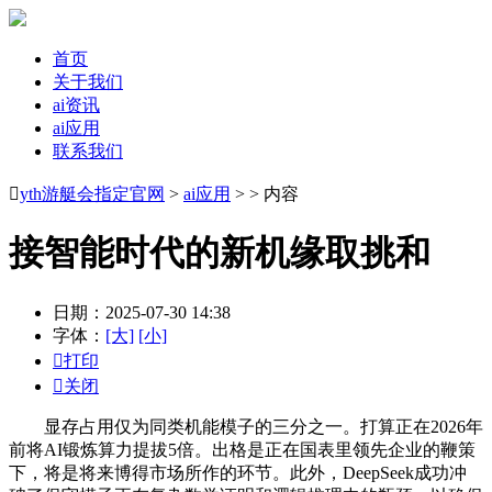
首页
关于我们
ai资讯
ai应用
联系我们

yth游艇会指定官网
>
ai应用
> > 内容
接智能时代的新机缘取挑和
日期：2025-07-30 14:38
字体：
[大]
[小]

打印

关闭
显存占用仅为同类机能模子的三分之一。打算正在2026年
前将AI锻炼算力提拔5倍。出格是正在国表里领先企业的鞭策
下，将是将来博得市场所作的环节。此外，DeepSeek成功冲