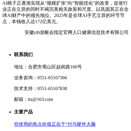
AI模子正逐渐实现从“规模扩张”向“智能优化”的改变，促使行
业正在立异的同时不竭完美相关政策和尺度。以巩固其正在全
球AI财产中的领先地位。2025年是全球AI手艺立异的环节节
点，本钱收入达172亿美元。
安徽yth游艇会指定官网人口健康信息技术有限公司
联系我们
地址：合肥市蜀山区赵岗路100号
业务咨询：0551-65167366
技术支持：0551-65167838
邮箱：hz@163.com
主要产品
些使用的焦点价值正在于“付与硬件大脑