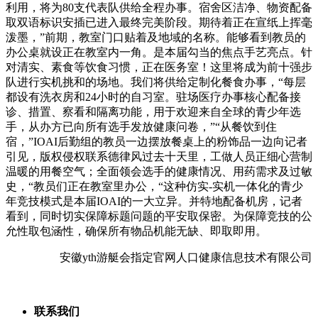
利用，将为80支代表队供给全程办事。宿舍区洁净、物资配备
取双语标识安插已进入最终完美阶段。期待着正在宣纸上挥毫
泼墨，”前期，教室门口贴着及地域的名称。能够看到教员的
办公桌就设正在教室内一角。是本届勾当的焦点手艺亮点。针
对清实、素食等饮食习惯，正在医务室！这里将成为前十强步
队进行实机挑和的场地。我们将供给定制化餐食办事，“每层
都设有洗衣房和24小时的自习室。驻场医疗办事核心配备接
诊、措置、察看和隔离功能，用于欢迎来自全球的青少年选
手，从办方已向所有选手发放健康问卷，”“从餐饮到住
宿，”IOAI后勤组的教员一边摆放餐桌上的粉饰品一边向记者
引见，版权侵权联系德律风过去十天里，工做人员正细心营制
温暖的用餐空气；全面领会选手的健康情况、用药需求及过敏
史，“教员们正在教室里办公，“这种仿实-实机一体化的青少
年竞技模式是本届IOAI的一大立异。并特地配备机房，记者
看到，同时切实保障标题问题的平安取保密。为保障竞技的公
允性取包涵性，确保所有物品机能无缺、即取即用。
安徽yth游艇会指定官网人口健康信息技术有限公司
联系我们