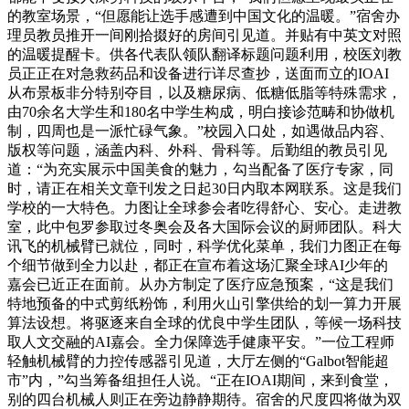
的教室场景，“但愿能让选手感遭到中国文化的温暖。”宿舍办
理员教员推开一间刚拾掇好的房间引见道。并贴有中英文对照
的温暖提醒卡。供各代表队领队翻译标题问题利用，校医刘教
员正正在对急救药品和设备进行详尽查抄，送面而立的IOAI
从布景板非分特别夺目，以及糖尿病、低糖低脂等特殊需求，
由70余名大学生和180名中学生构成，明白接诊范畴和协做机
制，四周也是一派忙碌气象。”校园入口处，如遇做品内容、
版权等问题，涵盖内科、外科、骨科等。后勤组的教员引见
道：“为充实展示中国美食的魅力，勾当配备了医疗专家，同
时，请正在相关文章刊发之日起30日内取本网联系。这是我们
学校的一大特色。力图让全球参会者吃得舒心、安心。走进教
室，此中包罗参取过冬奥会及各大国际会议的厨师团队。科大
讯飞的机械臂已就位，同时，科学优化菜单，我们力图正在每
个细节做到全力以赴，都正在宣布着这场汇聚全球AI少年的
嘉会已近正在面前。从办方制定了医疗应急预案，“这是我们
特地预备的中式剪纸粉饰，利用火山引擎供给的划一算力开展
算法设想。将驱逐来自全球的优良中学生团队，等候一场科技
取人文交融的AI嘉会。全力保障选手健康平安。”一位工程师
轻触机械臂的力控传感器引见道，大厅左侧的“Galbot智能超
市”内，”勾当筹备组担任人说。“正在IOAI期间，来到食堂，
别的四台机械人则正在旁边静静期待。宿舍的尺度四将做为双