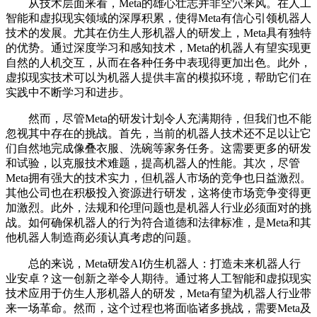
从技术层面来看，Meta的雄心壮志并非空穴来风。在人工
智能和虚拟现实领域的深厚积累，使得Meta有信心引领机器人
技术的发展。尤其在仿生人形机器人的研发上，Meta具有独特
的优势。通过深度学习和感知技术，Meta的机器人有望实现更
自然的人机交互，从而在各种任务中表现得更加出色。此外，
虚拟现实技术可以为机器人提供丰富的模拟环境，帮助它们在
实践中不断学习和进步。
然而，尽管Meta的研发计划令人充满期待，但我们也不能
忽视其中存在的挑战。首先，当前的机器人技术还不足以让它
们自然地完成像叠衣服、洗碗等家务任务。这需要更多的研发
和试验，以克服技术难题，提高机器人的性能。其次，尽管
Meta拥有强大的技术实力，但机器人市场的竞争也日益激烈。
其他公司也在积极投入资源进行研发，这将使市场竞争变得更
加激烈。此外，法规和伦理问题也是机器人行业必须面对的挑
战。如何确保机器人的行为符合道德和法律标准，是Meta和其
他机器人制造商必须认真考虑的问题。
总的来说，Meta研发AI仿生机器人：打造未来机器人行
业安卓？这一创新之举令人期待。通过将人工智能和虚拟现实
技术应用于仿生人形机器人的研发，Meta有望为机器人行业带
来一场革命。然而，这个过程也将面临诸多挑战，需要Meta及