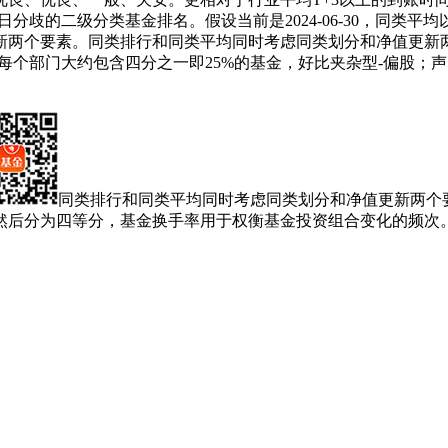
日分歧的二级分类基金排名。假设当前是2024-06-30，同类
新两个要素。同类排行和同类平均同时考虑同类划分和净值更新
每个部门大约包含四分之一即25%的基金，好比夹杂型-偏股；
同类排行和同类平均同时考虑同类划分和净值更新两个
然后分为四等分，基金换手率用于权衡基金投资组合变化的频次