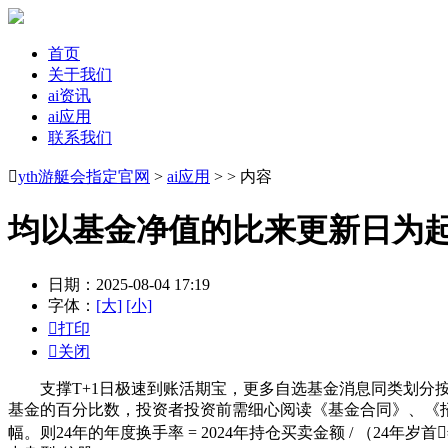
首页
关于我们
ai资讯
ai应用
联系我们

yth游艇会指定官网
>
ai应用
> > 内容
均以基金净值的比来更新日为
日期：2025-08-04 17:19
字体：
[大]
[小]

打印

关闭
支撑T+1日极速到账活期宝，更多自选基金消息同类划分按
基金的百分比数，投资者投资前需细心阅读《基金合同》、《
幅。则24年的年度换手率 = 2024年持仓买卖金额 / （2