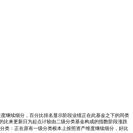
度继续细分，百分比排名显示阶段业绩正在此基金之下的同类
值的比来更新日为起点计较由二级分类基金构成的指数阶段涨跌
金的二级分类：正在原有一级分类根本上按照资产维度继续细分，好比