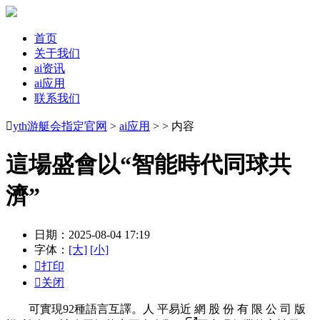
首页
关于我们
ai资讯
ai应用
联系我们

yth游艇会指定官网
>
ai应用
> > 内容
這場盛會以“智能時代同球共
濟”
日期：2025-08-04 17:19
字体：
[大]
[小]

打印

关闭
可實現92種語言互譯。人 平易近 網 股 份 有 限 公 司 版