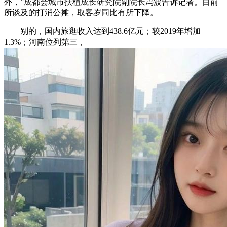
外，”成都会城市扶植成长研究院副院长冯波告诉记者。目前
所谈及的打消公摊，取客岁同比有所下降。
别的，国内旅逛收入达到438.6亿元；较2019年增加
1.3%；河南位列第三，