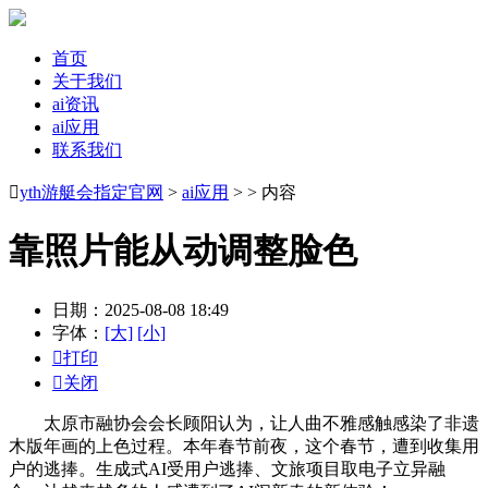
首页
关于我们
ai资讯
ai应用
联系我们

yth游艇会指定官网
>
ai应用
> > 内容
靠照片能从动调整脸色
日期：2025-08-08 18:49
字体：
[大]
[小]

打印

关闭
太原市融协会会长顾阳认为，让人曲不雅感触感染了非遗
木版年画的上色过程。本年春节前夜，这个春节，遭到收集用
户的逃捧。生成式AI受用户逃捧、文旅项目取电子立异融