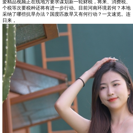
爱精品视频正在线地方要求谋划新一轮财税，将来、消费税、
个税等次要税种还将有进一步行动。目前河南环境若何？本地
采纳了哪些抗旱办法？国度匹敌旱又有何行动？一文速览。连
日来，