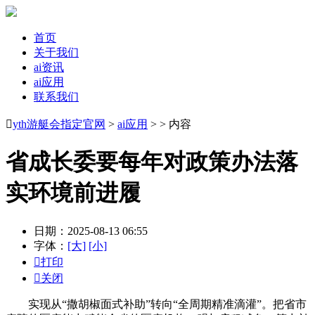
首页
关于我们
ai资讯
ai应用
联系我们

yth游艇会指定官网
>
ai应用
> > 内容
省成长委要每年对政策办法落
实环境前进履
日期：2025-08-13 06:55
字体：
[大]
[小]

打印

关闭
实现从“撒胡椒面式补助”转向“全周期精准滴灌”。把省市