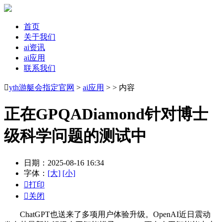
首页
关于我们
ai资讯
ai应用
联系我们

yth游艇会指定官网
>
ai应用
> > 内容
正在GPQADiamond针对博士
级科学问题的测试中
日期：2025-08-16 16:34
字体：
[大]
[小]

打印

关闭
ChatGPT也送来了多项用户体验升级。OpenAI近日震动