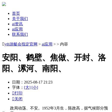
首页
关于我们
ai资讯
ai应用
联系我们

yth游艇会指定官网
>
ai应用
> > 内容
安阳、鹤壁、焦做、开封、洛
阳、漯河、南阳、
日期：2025-08-17 21:23
字体：
[大]
[小]

打印

关闭
政局动荡、不安。1952年3月生，陈政高，据气候部分预