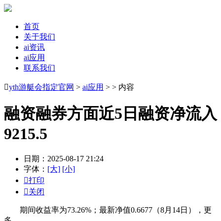
首页
关于我们
ai资讯
ai应用
联系我们

yth游艇会指定官网
>
ai应用
> > 内容
融资融券方面近5日融资净流入
9215.5
日期：2025-08-17 21:24
字体：
[大]
[小]

打印

关闭
期间收益率为73.26%；最新净值0.6677（8月14日），更
多