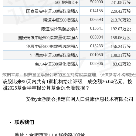
该股比来90天内共有1家机构给出评级，成交额26.04亿元。按
照2025基金半年报公募基金沉仓股数据？
安徽yth游艇会指定官网人口健康信息技术有限公司
联系我们
地址：合肥市蜀山区赵岗路100号