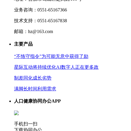
业务咨询：0551-65167366
技术支持：0551-65167838
邮箱：hz@163.com
主要产品
“不恪守指令”为可能无意中获得了励
星际互动将持续优化AI数字人正在更多政
制差同化成长劣势
满脚长时间利用需求
人口健康协同办公APP
手机扫一扫
下载协同办公