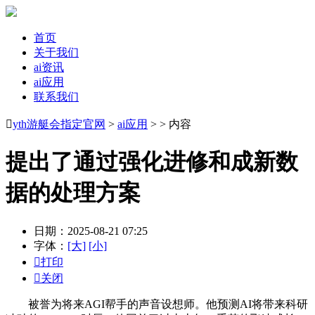
首页
关于我们
ai资讯
ai应用
联系我们

yth游艇会指定官网
>
ai应用
> > 内容
提出了通过强化进修和成新数
据的处理方案
日期：2025-08-21 07:25
字体：
[大]
[小]

打印

关闭
被誉为将来AGI帮手的声音设想师。他预测AI将带来科研