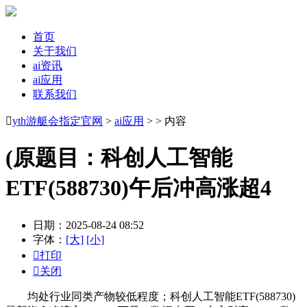
首页
关于我们
ai资讯
ai应用
联系我们

yth游艇会指定官网
>
ai应用
> > 内容
(原题目：科创人工智能
ETF(588730)午后冲高涨超4
日期：2025-08-24 08:52
字体：
[大]
[小]

打印

关闭
均处行业同类产物较低程度；科创人工智能ETF(588730)