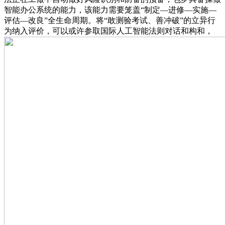
智能办公系统的能力，该能力需要笼盖“制定—进修—实施—
评估—改良”全生命周期。将“敢测验考试、善冲破”的立异行
为纳入评价，可以或许参取国际人工智能法则对话和构和，