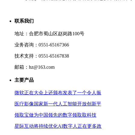
联系我们
地址：合肥市蜀山区赵岗路100号
业务咨询：0551-65167366
技术支持：0551-65167838
邮箱：hz@163.com
主要产品
微软正在大会上还颁布发表了一个令人振
医疗影像国家新一代人工智能开放创新平
领取宝做为中国领先的数字领取取科技
星际互动将持续优化AI数字人正在更多政