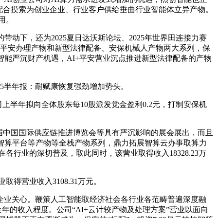
配合摸索为创业企业、行业客户供给垂曲行业智能体立异产物。
用。
动下，还为2025夏日达沃斯论坛、2025年世界田连接力赛
信平安办理产物和新型法律配备、安保机械人产物两大系列，保
能严沉财产机遇，AI+平安营业沉点推进新型法律配备的产物
5半年报：耐赋康恢复强劲增加势头。
司上半年拟向全体股东每10股派发觉金盈利0.2元，打制安保机
届中国国际供应链推进博览会等具有严沉影响的展会展出，而且
智算平台等产物等全栈产物系列，鼎力拓展智算云办事取算力
各行业的深切普及，取此同时，该营业取得收入18328.23万
营业收入3108.31万元。
业关心。鞭策人工智能取经济社会各行业各范畴普遍深度融
年的收入程度。公司“AI+云计较产物及处理方案”营业以面向