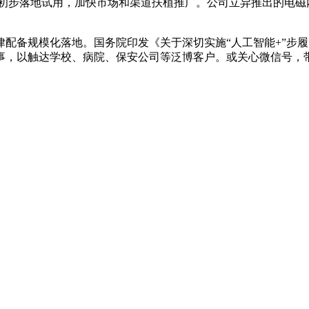
初步落地试用，加快市场和渠道扶植推广。公司立异推出的电磁网捕
规模化落地。国务院印发《关于深切实施“人工智能+”步履的
事，以触达学校、病院、保安公司等泛博客户。或关心微信号，带