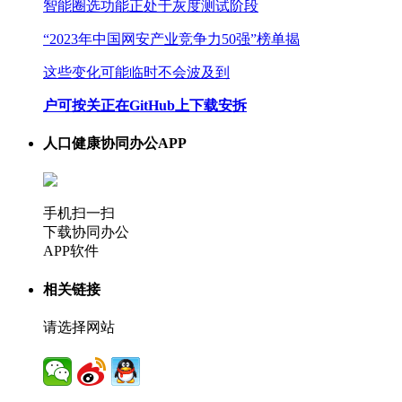
智能圈选功能正处于灰度测试阶段
“2023年中国网安产业竞争力50强”榜单揭
这些变化可能临时不会波及到
户可按关正在GitHub上下载安拆
人口健康协同办公APP
手机扫一扫
下载协同办公
APP软件
相关链接
请选择网站