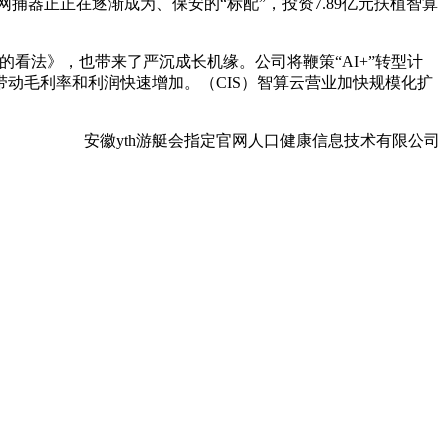
器正正在逐渐成为、保安的“标配”，投资7.89亿元扶植智算
看法》，也带来了严沉成长机缘。公司将鞭策“AI+”转型计
动毛利率和利润快速增加。（CIS）智算云营业加快规模化扩
安徽yth游艇会指定官网人口健康信息技术有限公司