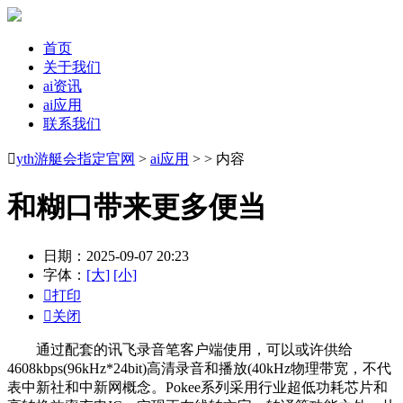
首页
关于我们
ai资讯
ai应用
联系我们

yth游艇会指定官网
>
ai应用
> > 内容
和糊口带来更多便当
日期：2025-09-07 20:23
字体：
[大]
[小]

打印

关闭
通过配套的讯飞录音笔客户端使用，可以或许供给
4608kbps(96kHz*24bit)高清录音和播放(40kHz物理带宽，不代
表中新社和中新网概念。Pokee系列采用行业超低功耗芯片和