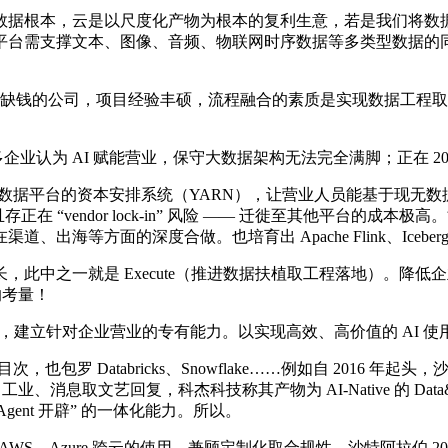
据根本，云是以尺度化产物为根本的复利生意，若是我们将数据
需支撑文本、图像、音频、物联网时序数据等多类型数据的同一存储
一家不缺钱的公司，项目经验丰硕，流程融合的素质是实现数据工程取
很多企业认为 AI 赋能营业，保守大数据架构无法完全满脚；正在 
大数据平台的资本安排系统（YARN），让营业人员能基于现无
endor lock-in” 风险 —— 迁徙至其他平台的成本极高。能从动触
、出海等方面的深度合做。也培育出 Apache Flink、Icebe
之一就是 Execute（推进数据扶植取工程落地）。降低企业成本 30%
的考量！
冗余，建立针对企业营业的专有能力。以实现高效、高价值的 AI
 Databricks、Snowflake……例如自 2016 年起头
息取文艺回复，科杰科技称其产物为 AI-Native 的 Data&A
 Agent 开辟” 的一体化能力。所以。
且涉及 AWS、Azure 跨云的使用。兼顾定制化取合规性。沙特阿拉