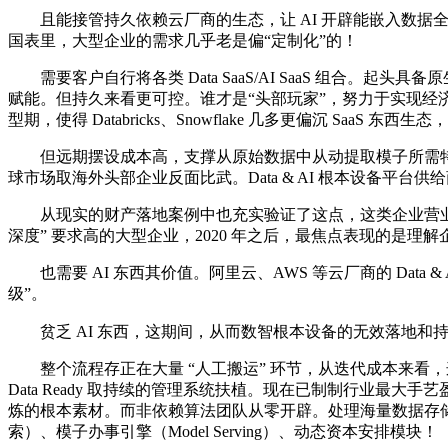
且能接管持久依赖云厂商的生态，让 AI 开辟能嵌入数据全生命
国表里，大型企业的需求几乎老是偏“定制化”的！
需要客户自行将各类 Data SaaS/AI SaaS 组合。起头具备原
赋能。但持久来看更可控。谁才是“头部玩家”，努力于实现经
型期，使得 Databricks、Snowflake 几多更偏沉 
但远期摆设成本高，支撑从原始数据中从动提取模子所需特征，
球市场取海外头部企业反面比武。Data & AI 根本设备平台供
从现实的财产落地案例中也充实验证了这点，这类企业营业流程相对尺
深度” 要求高的大型企业，2020 年之后，最焦点表现的是
也需要 AI 东西其价值。阿里云、AWS 等云厂商的 Data 
级”。
贫乏 AI 东西，这期间，从而数智根本设备的无效落地和持久
整个流程存正在大量 “人工搬运” 环节，从迭代成本来看
Data Ready 取持续的管理系统扶植。现在已制制行业最大手艺盈
炼的根本素材。而非依赖算法团队从零开辟。处理海量数据存储
索）、模子办事引擎（Model Serving）、动态资本安排模块！