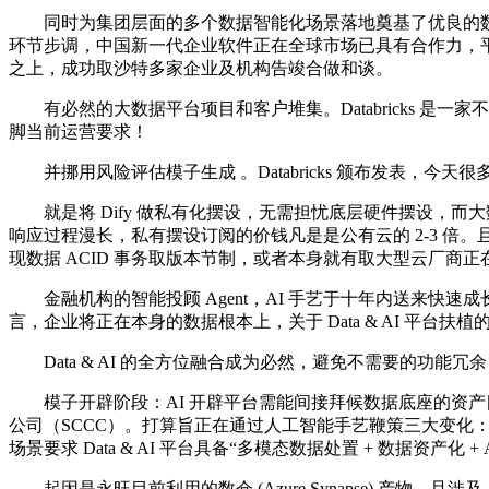
同时为集团层面的多个数据智能化场景落地奠基了优良的数
环节步调，中国新一代企业软件正在全球市场已具有合作力，平台
之上，成功取沙特多家企业及机构告竣合做和谈。
有必然的大数据平台项目和客户堆集。Databricks 是
脚当前运营要求！
并挪用风险评估模子生成 。Databricks 颁布发表，今天
就是将 Dify 做私有化摆设，无需担忧底层硬件摆设，而
响应过程漫长，私有摆设订阅的价钱凡是是公有云的 2-3 倍。且存正在 “v
现数据 ACID 事务取版本节制，或者本身就有取大型云厂商正在渠道
金融机构的智能投顾 Agent，AI 手艺于十年内送来快速成长，此中
言，企业将正在本身的数据根本上，关于 Data & AI 平台扶植
Data & AI 的全方位融合成为必然，避免不需要的功能
模子开辟阶段：AI 开辟平台需能间接拜候数据底座的资产目次，也包罗
公司（SCCC）。打算旨正在通过人工智能手艺鞭策三大变化：工业、消
场景要求 Data & AI 平台具备“多模态数据处置 + 数据资产化 +
起因是永旺目前利用的数仓 (Azure Synapse) 产物，