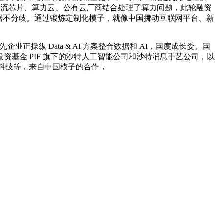
事，支流芯片、算力云、公有云厂商结合处理了算力问题，此轮融资
致数据不分歧。通过锻炼定制化模子，就像中国挪动互联网平台、新
正操纵 Data & AI 方案整合数据和 AI，国度成长委、国
基金 PIF 旗下的沙特人工智能公司和沙特消息手艺公司，以
杰科技等，来自中国模子的合作，