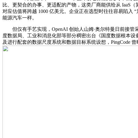
比、更契合的办事、更适配的产物，这类厂商能供给从 IaaS
对应估值将跨越 1000 亿美元。企业正在选型时往往容易陷
能源汽车一样。
但仅有手艺实现，OpenAI 创始人山姆·奥尔特曼日前接管采访时
度数据局、工业和消息化部等部分稠密出台《国度数据根本设备
及进行配套的数据尺度系统和数据目标系统设想，PingCod