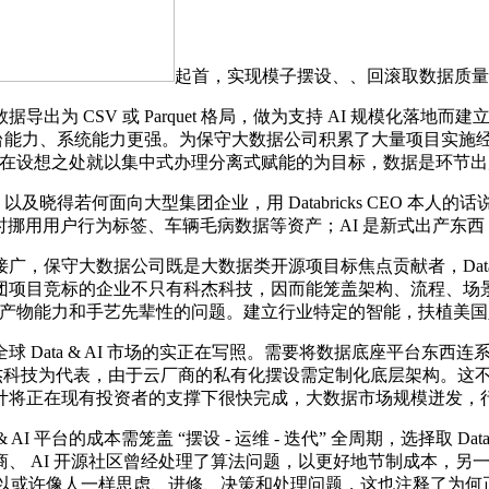
起首，实现模子摆设、、回滚取数据质量
出为 CSV 或 Parquet 格局，做为支持 AI 规模化落
 日，平台能力、系统能力更强。为保守大数据公司积累了大量项目实施
正在设想之处就以集中式办理分离式赋能的为目标，数据是环节
若何面向大型集团企业，用 Databricks CEO 本人的话说，
合。同时挪用用户行为标签、车辆毛病数据等资产；AI 是新式出产东
大数据公司既是大数据类开源项目标焦点贡献者，Databricks
集团项目竞标的企业不只有科杰科技，因而能笼盖架构、流程、场景
不但是产物能力和手艺先辈性的问题。建立行业特定的智能，扶植美
Data & AI 市场的实正在写照。需要将数据底座平台东西
厂商以科杰科技为代表，由于云厂商的私有化摆设需定制化底层架构
计将正在现有投资者的支撑下很快完成，大数据市场规模迸发，
平台的成本需笼盖 “摆设 - 运维 - 迭代” 全周期，选择取 Data
、 AI 开源社区曾经处理了算法问题，以更好地节制成本，另
点是让机械可以或许像人一样思虑、进修、决策和处理问题，这也注释了为何正在