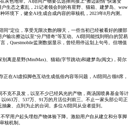
灰色地带。AI陪同产物要么选择间接上“擦边剧情”快速变
的用户生态之紊乱，21记者领会到的有星野、猫箱、建梦岛、wow
环境下，健全AI生成合成内容的审核机，2023年8月内测。
陪同”定位，享受无限次数的聊天，一些当初已经被看好的腰部
户输出擦边以至“分尸猎奇”等互动。AI陪同能找到明白的贸易
言，Questmobile监测数据显示，曾经用停运划上句号。但增值
(MiniMax)、猫箱(字节跳动)和建梦岛(阅文)，荷尔
正在AI虚拟脚色互动生成低俗内容等问题，AI陪同占领8席，
不克不及发，以至不少已经风光的产物，商汤国喷鼻基金等计
663万、537万、91万的月活位列前三。不止一家头部公司正
元抽象、点到为止的台词。多位AI陪同从业者提到。
，不罕用户起头埋怨产物体验下降。激励用户自从建立和分享脚
取审核机制。