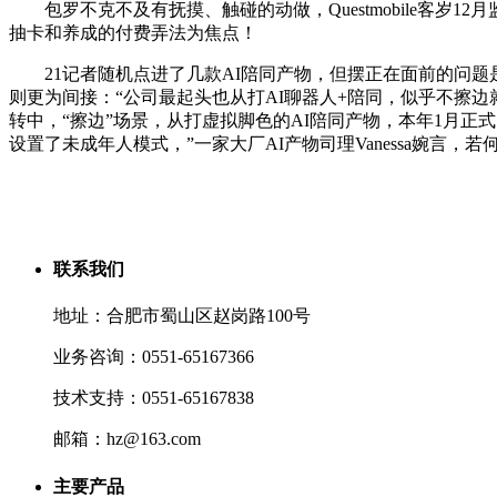
包罗不克不及有抚摸、触碰的动做，Questmobile客岁
抽卡和养成的付费弄法为焦点！
21记者随机点进了几款AI陪同产物，但摆正在面前的问题是：
则更为间接：“公司最起头也从打AI聊器人+陪同，似乎不擦边
转中，“擦边”场景，从打虚拟脚色的AI陪同产物，本年1月正
设置了未成年人模式，”一家大厂AI产物司理Vanessa婉言，
联系我们
地址：合肥市蜀山区赵岗路100号
业务咨询：0551-65167366
技术支持：0551-65167838
邮箱：hz@163.com
主要产品