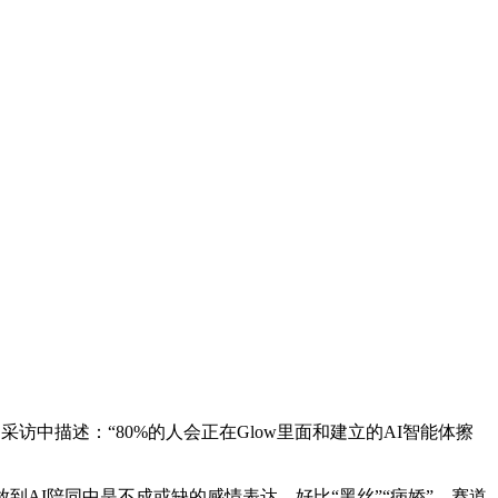
访中描述：“80%的人会正在Glow里面和建立的AI智能体擦
AI陪同中是不成或缺的感情表达。好比“黑丝”“病娇”，赛道