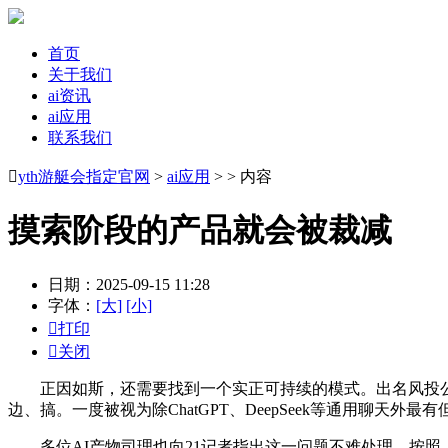
首页
关于我们
ai资讯
ai应用
联系我们

yth游艇会指定官网
>
ai应用
> > 内容
摸索阶段的产品就会被裁减
日期：2025-09-15 11:28
字体：
[大]
[小]

打印

关闭
正因如斯，还需要找到一个实正可持续的模式。出名风投公司a16
边、搞。一度被视为除ChatGPT、DeepSeek等通用聊天
多位AI产物司理也向21记者指出这一问题不难处理。按照《