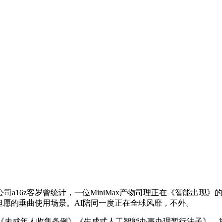
z客岁曾统计，一位MiniMax产物司理正在《智能出现》的采
外最有但愿的垂曲使用场景。AI陪同一度正在全球风靡，不外。
未成年人收集条例》《生成式人工智能办事办理暂行法子》，放到