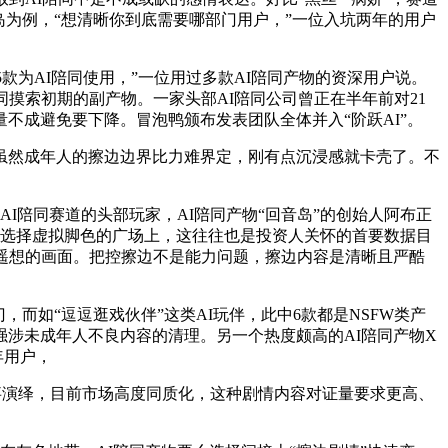
岛为例，“想清晰你到底需要哪部门用户，”一位入坑两年的用户
为AI陪同使用，”一位用过多款AI陪同产物的资深用户说。
摸索初期的副产物。一家头部AI陪同公司曾正在半年前对21
量不成避免要下降。冒泡鸭颁布发表团队全体并入“阶跃AI”。
然成年人的擦边边界比力难界定，刚有点沉浸感就卡壳了。不
。
I陪同赛道的头部玩家，AI陪同产物“回音岛”的创始人阿布正
在选择虚拟脚色的广场上，这往往也是投资人关怀的首要数据目
遥想的画面。把控擦边不是能力问题，擦边内容是清晰且严酷
如“逗逗逛戏伙伴”这类AI玩伴，此中6款都是NSFW类产
涉未成年人不良内容的清理。另一个热度颇高的AI陪同产物X
年用户，
演绎，目前市场高度同质化，这种剧情内容对证量要求更高、