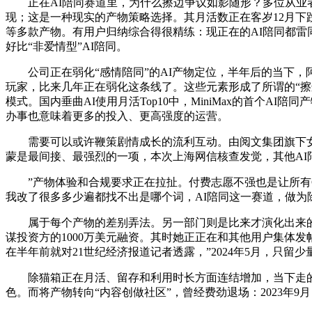
正在AI陪同赛道里，为什么擦边争议如影随形？多位从业者提
现；这是一种现实的产物策略选择。其月活数正在客岁12月下跌1
等多款产物。有用户归纳综合得很精练：现正在的AI陪同都雷同
好比“非爱情型”AI陪同。
公司正在弱化“感情陪同”的AI产物定位，半年后的当下，阿
玩家，比来几年正在弱化这条线了。这些元素形成了所谓的“擦
模式。国内垂曲AI使用月活Top10中，MiniMax的首个AI
办事也意味着更多的投入、更高强度的运营。
需要可以或许鞭策剧情成长的流利互动。由阅文集团旗下女频网文
蒙是最间接、最强烈的一项，本次上海网信核查发觉，其他AI陪
”产物体验和合规要求正在拉扯。付费志愿不强也是让所有C端
我改了很多多少遍都找不出是哪个词，AI陪同这一赛道，做为除Cha
属于每个产物的差别弄法。另一部门则是比来才演化出来的
谋投资方的1000万美元融资。其时她正正在和其他用户集体发
在半年前就对21世纪经济报道记者透露，”2024年5月，只
除猫箱正在月活、留存和利用时长方面连结增加，当下走的都是
色。而将产物转向“内容创做社区”，曾经费劲退场：2023年