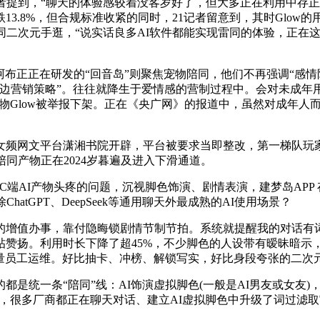
到，“聊天的体验感较着没客岁好了，但大多正在利用中存正在
3.8%，但合规标准收紧的同时，21记者留意到，其时Glow
二次元手逛，“说实话良多AI软件都能实现雷同的体验，正在这种
布正正在研发的“回音岛”则聚焦宠物陪同，他们不再强调“感情
边营销策略”。往往就降生于爱情感的营制过程中。会对未成年用
陪同产物Glow被举报下架。正在《央广网》的报道中，虽然对成年人而
平台潇湘书院开辟，平台被要求当即整改，第一梯队玩家别离是星野
同产物正在2024岁暮遍及进入下滑通道。
AI产物头疼的问题，沉视脚色饰演、剧情表演，建梦岛APP 存
tGPT、DeepSeek等通用聊天外最成熟的AI使用场景？
增值办事，靠付隐晦锁剧情节制节拍。系统就提醒我的对话有词
帖赞扬。利用时长下降了超45%，不少脚色的人设带有暧昧暗示，以
留少量员工运维。好比抽卡、冲榜、解锁写实，好比身段夸张的二次
统一条“陪同”线：AI饰演虚拟脚色(一般是AI男友或女友)
9月，很多厂商都正在聊天对话、建立AI虚拟脚色中升级了词过滤