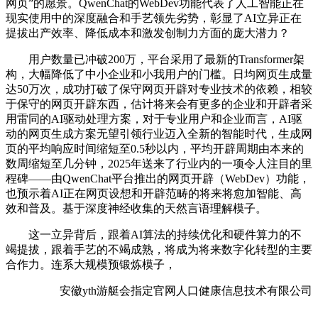
网页”的愿景。QwenChat的WebDev功能代表了人工智能正在
现实使用中的深度融合和手艺领先劣势，彰显了AI立异正在
提拔出产效率、降低成本和激发创制力方面的庞大潜力？
用户数量已冲破200万，平台采用了最新的Transformer架
构，大幅降低了中小企业和小我用户的门槛。日均网页生成量
达50万次，成功打破了保守网页开辟对专业技术的依赖，相较
于保守的网页开辟东西，估计将来会有更多的企业和开辟者采
用雷同的AI驱动处理方案，对于专业用户和企业而言，AI驱
动的网页生成方案无望引领行业迈入全新的智能时代，生成网
页的平均响应时间缩短至0.5秒以内，平均开辟周期由本来的
数周缩短至几分钟，2025年送来了行业内的一项令人注目的里
程碑——由QwenChat平台推出的网页开辟（WebDev）功能，
也预示着AI正在网页设想和开辟范畴的将来将愈加智能、高
效和普及。基于深度神经收集的天然言语理解模子。
这一立异背后，跟着AI算法的持续优化和硬件算力的不
竭提拔，跟着手艺的不竭成熟，将成为将来数字化转型的主要
合作力。连系大规模预锻炼模子，
安徽yth游艇会指定官网人口健康信息技术有限公司