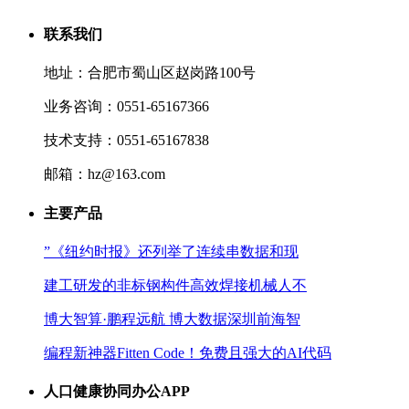
联系我们
地址：合肥市蜀山区赵岗路100号
业务咨询：0551-65167366
技术支持：0551-65167838
邮箱：hz@163.com
主要产品
”《纽约时报》还列举了连续串数据和现
建工研发的非标钢构件高效焊接机械人不
博大智算·鹏程远航 博大数据深圳前海智
编程新神器Fitten Code！免费且强大的AI代码
人口健康协同办公APP