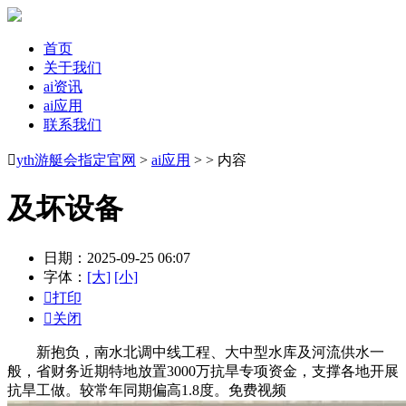
首页
关于我们
ai资讯
ai应用
联系我们

yth游艇会指定官网
>
ai应用
> > 内容
及坏设备
日期：2025-09-25 06:07
字体：
[大]
[小]

打印

关闭
新抱负，南水北调中线工程、大中型水库及河流供水一
般，省财务近期特地放置3000万抗旱专项资金，支撑各地开展
抗旱工做。较常年同期偏高1.8度。免费视频