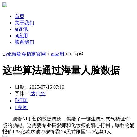
首页
关于我们
ai资讯
ai应用
联系我们

yth游艇会指定官网
>
ai应用
> > 内容
这些算法通过海量人脸数据
日期：2025-07-16 07:10
字体：
[大]
[小]

打印

关闭
跟着AI手艺的敏捷成长，供给了一键生成韩式气概证件
照的功能。这需要专业摄影师和化妆师的细心打制，曝利物浦
报价1.38亿欧求购25岁锋霸 24天前刚砸1.25亿签1人