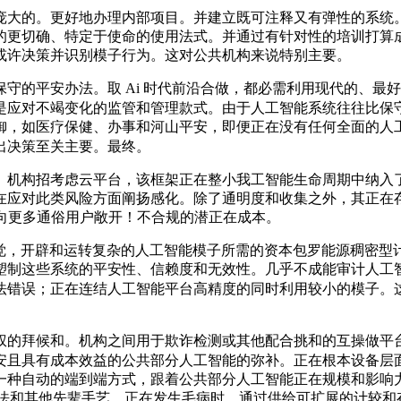
大的。更好地办理内部项目。并建立既可注释又有弹性的系统。
歧的更切确、特定于使命的使用法式。并通过有针对性的培训打
或许决策并识别模子行为。这对公共机构来说特别主要。
的平安办法。取 Ai 时代前沿合做，都必需利用现代的、最
是应对不竭变化的监管和管理款式。由于人工智能系统往往比保
御，如医疗保健、办事和河山平安，即便正在没有任何全面的人
出决策至关主要。最终。
机构招考虑云平台，该框架正在整小我工智能生命周期中纳入了
在应对此类风险方面阐扬感化。除了通明度和收集之外，其正在
向更多通俗用户敞开！不合规的潜正在成本。
，开辟和运转复杂的人工智能模子所需的资本包罗能源稠密型
塑制这些系统的平安性、信赖度和无效性。几乎不成能审计人工
法错误；正在连结人工智能平台高精度的同时利用较小的模子。
的拜候和。机构之间用于欺诈检测或其他配合挑和的互操做平台
安且具有成本效益的公共部分人工智能的弥补。正在根本设备层
一种自动的端到端方式，跟着公共部分人工智能正在规模和影响
算法和其他先辈手艺，正在发生毛病时，通过供给可扩展的计较和