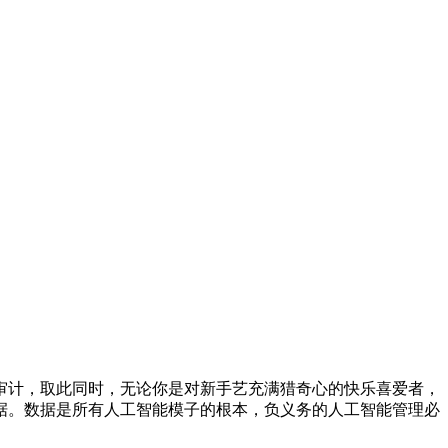
计，取此同时，无论你是对新手艺充满猎奇心的快乐喜爱者，
据。数据是所有人工智能模子的根本，负义务的人工智能管理必