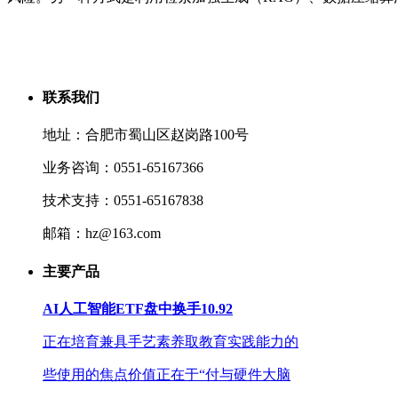
联系我们
地址：合肥市蜀山区赵岗路100号
业务咨询：0551-65167366
技术支持：0551-65167838
邮箱：hz@163.com
主要产品
AI人工智能ETF盘中换手10.92
正在培育兼具手艺素养取教育实践能力的
些使用的焦点价值正在于“付与硬件大脑