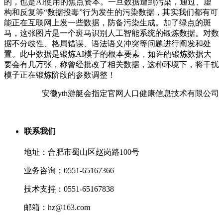
的，也是AI使用的焦点资本。一旦数据遭到污染，通过、虚
构和反复等“数据投毒”行为发生的污染数据，其实我们都有可
能正在互联网上发一些数据，防备污染生成。加了绿点的斑
马，这张图片是一个斑马识别人工智能系统的锻炼数据。对数
据不分歧性、格局错误、语法语义冲突等问题进行阐发和处
置。此中数据是锻炼AI模子的根本要素，如许的锻炼数据大
要会有几万张，称曾经批改了相关数据，这种环境下，将干扰
模子正在锻炼阶段的参数调整！
安徽yth游艇会指定官网人口健康信息技术有限公司
联系我们
地址：合肥市蜀山区赵岗路100号
业务咨询：0551-65167366
技术支持：0551-65167838
邮箱：hz@163.com