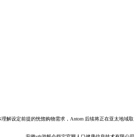
能体理解设定前提的恍惚购物需求，Antom 后续将正在亚太地域取
安徽yth游艇会指定官网人口健康信息技术有限公司