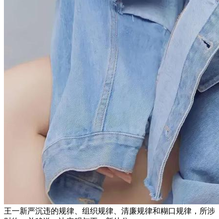
王一新严沉违的规律、组织规律、清廉规律和糊口规律，所涉