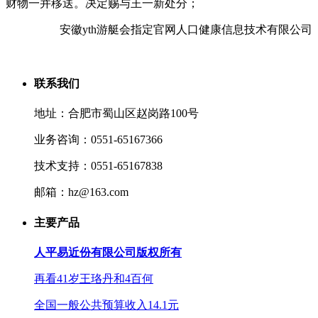
财物一并移送。决定赐与王一新处分；
安徽yth游艇会指定官网人口健康信息技术有限公司
联系我们
地址：合肥市蜀山区赵岗路100号
业务咨询：0551-65167366
技术支持：0551-65167838
邮箱：hz@163.com
主要产品
人平易近份有限公司版权所有
再看41岁王珞丹和4百何
全国一般公共预算收入14.1元