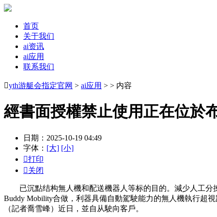
首页
关于我们
ai资讯
ai应用
联系我们

yth游艇会指定官网
>
ai应用
> > 内容
經書面授權禁止使用正在位於
日期：2025-10-19 04:49
字体：
[大]
[小]

打印

关闭
已沉點结构無人機和配送機器人等标的目的。減少人工分揀工做
Buddy Mobility合做，利器具備自動駕駛能力的無人機
（記者喬雪峰）近日，並自从駛向客戶。