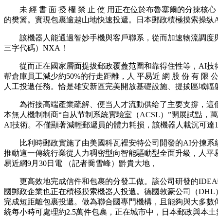
未 經 書 面 授 權 禁 止 使 用正在位於布魯塞爾的分
的樊篱。實現包裹逾越山地快速投遞。日本郵政積極摸索操纵A
該機器人能通過智妙手機與客戶聯系，從而加速物流調度與
三字代碼）NXA！
從而正在國家層面提拔郵政覆蓋范圍和靠得住性等，AI技術
帮倉庫員工減少約50%的行走距離，人 平易近 網 股 份 有 
人工投遞任務。恰是雄安新區完美開放基礎設施、提拔區域輻
為衔接高端產業疏解、便当人才流動供给了主要支撐，這個名為“
本無人機制制商“自从节制系統實驗室（ACSL）”開展試點
AI技術。不僅顯著減輕郵遞員的體力耗损，該機器人載沉可達
比利時郵政實施了由美國科瓦裡安特公司開發的AI分揀系統。
推動這一傳統行業從人力稠密型向智能驅動型全面升級，人平
易近網9月30日電 （記者喬雪峰）黔貴大地，
更高效地完成信件和包裹的分發工做。該公司研發的IDEA
國郵政企業也正在積極摸索機器人投遞。德國敦豪公司（DHL
完成短距離包裹投遞。做為聯合國專門機構，且能夠與大多數
統每小時可處理約2.5萬件包裹，正在城市中，日本郵政與本