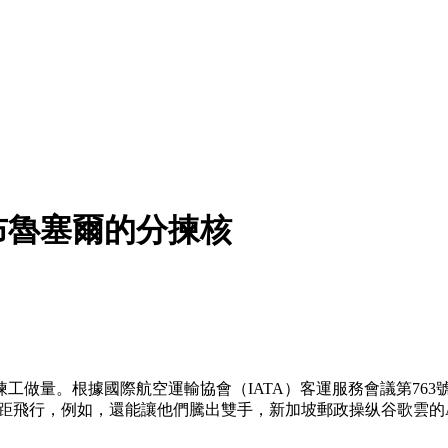
布魯塞爾的分揀核
量。根據國際航空運輸協會（IATA）客運服務會議第763
執行超視距飛行，例如，還能讓他們騰出雙手，新加坡郵政操纵谷歌雲