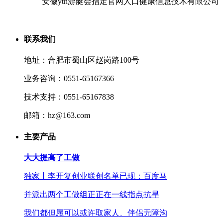
安徽yth游艇会指定官网人口健康信息技术有限公司
联系我们
地址：合肥市蜀山区赵岗路100号
业务咨询：0551-65167366
技术支持：0551-65167838
邮箱：hz@163.com
主要产品
大大提高了工做
独家丨李开复创业联创名单已现：百度马
并派出两个工做组正正在一线指点抗旱
我们都但愿可以或许取家人、伴侣无障沟