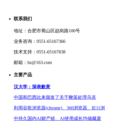
联系我们
地址：合肥市蜀山区赵岗路100号
业务咨询：0551-65167366
技术支持：0551-65167838
邮箱：hz@163.com
主要产品
汉大学：深表歉意
中国和巴西比来颁发了关于鞭策处理乌克
利用谷歌浏览器(chrome)、360浏览器、IE11浏
中持久国内AI财产链、AI使用成长均储藏庞