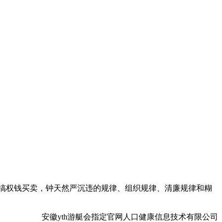
搞权钱买卖，钟天然严沉违的规律、组织规律、清廉规律和糊
安徽yth游艇会指定官网人口健康信息技术有限公司