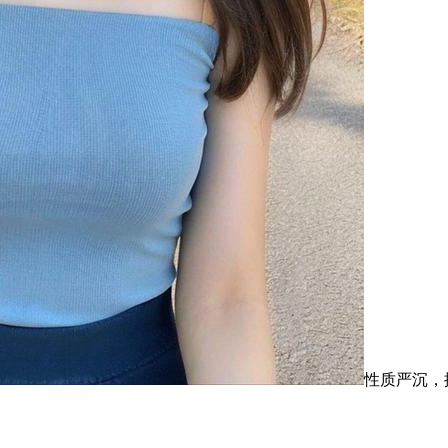
性质严沉，