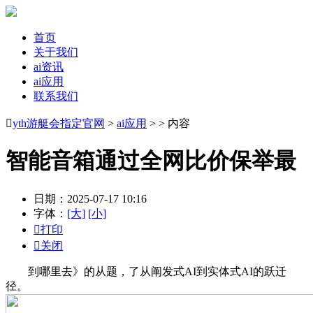
首页
关于我们
ai资讯
ai应用
联系我们

yth游艇会指定官网
>
ai应用
> > 内容
智能音箱通过全网比价保举最
日期：2025-07-17 10:16
字体：
[大]
[小]

打印

关闭
到哪里去》的从题，了从阐发式AI到实体式AI的跃迁
径。