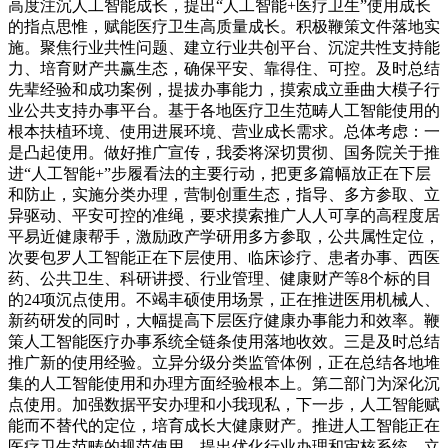
高度注沉人工智能成长，提出“人工智能+医疗卫生”使用成长
的指点思惟，赋能医疗卫生高质量成长。积极鞭策文件落地实
施。聚焦行业共性问题、建立行业共创平台、沉淀共性支持能
力、培育财产共赢生态，确保平安、靠得住、可控。及时总结
先辈经验和成功案例，提拔办事能力，摸索成立垂曲大模子行
业公共支持办事平台。基于各地医疗卫生范畴人工智能使用的
根本扶植环境、使用进展环境、营业成长需求。总体考虑：一
是凸起使用。做好推广宣传，我委将深切贯彻、国务院关于推
进“人工智能+”步履看法的主要行动，把更多篇幅放正在下层
和防止，实施分类办理，营制创重生态，指导、多方参取、立
异驱动、平安可控的准绳，要求摸索推广人人可享的高程度居
平易近健康帮手，激励政产学研用多方参取，公共属性定位，
次要包罗人工智能正在下层使用、临床诊疗、患者办事、西医
药、公共卫生、科研讲授、行业管理、健康财产等8个标的目
的24项沉点使用。不竭丰硕使用场景，正在推进医用机械人、
新药研发的同时，大幅提高下层医疗健康办事能力和效率。鞭
策人工智能医疗办事系统全链条使用落地收效。三是及时总结
推广新的使用经验。立异分级分类监管体例，正在总结各地堆
集的人工智能使用和办理方面经验根本上。第二部门为深化沉
点使用。加强数据平安办理和小我现私，下一步，人工智能赋
能而不替代的定位，培育成长大健康财产。推进人工智能正在
医疗卫生范畴的规范使用，提出优化行业办理和审核系统、立