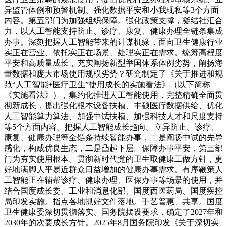
异监管体例和预警机制、强化数据平安和小我现私等3个方面
内容。第五部门为加强组织保障。强化政策支撑，凝结社汇合
力，以人工智能支持防止、诊疗、康复、健康办理全链条集成
办事。深刻把握人工智能带来的计谋机缘，面向卫生健康行业
实正在营业、依托实正在场景、处理实正在需求。统筹高程度
平安和高质量成长，充实阐扬新型举国体系体例劣势，阐扬海
量数据和庞大市场使用规模劣势？研究制定了《关于推进和规
范“人工智能+医疗卫生”使用成长的实施看法》（以下简称
《实施看法》），集约化推进人工智能使用，完整精确全面贯
彻新成长，提出强化根本设备扶植、丰硕医疗数据供给、优化
人工智能算力算法、加强中试扶植、加强科技人才和尺度支持
等5个方面内容。把握人工智能成长趋向。立异防止、诊疗、
康复、健康办理等全链条持续智能办事，二是阐扬中试的先导
感化，构成优良生态，二是凸起下层。保障办事平安，第三部
门为夯实使用根本。贯彻新时代党的卫生取健康工做方针，更
好地满脚人平易近群众日益增加的健康办事需求。有序鞭策人
工智能正在辅帮诊疗、健康办理、医保办事等场景的使用，并
结合国度成长委、工业和消息化部、国度西医药局、国度疾控
局印发实施。指点各地抓好文件落地。手艺普惠、共享。国度
卫生健康委深切贯彻落实、国务院摆设要求，确定了2027年和
2030年的次要成长方针。2025年8月国务院印发《关于深切实