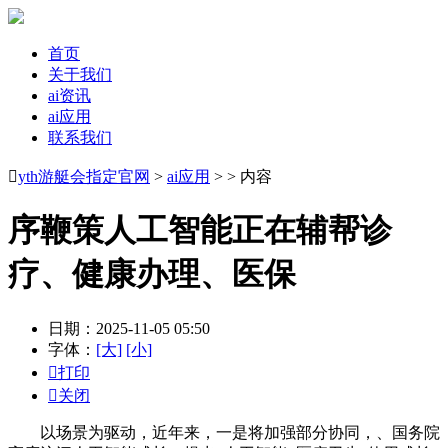
首页
关于我们
ai资讯
ai应用
联系我们

yth游艇会指定官网
>
ai应用
> > 内容
序鞭策人工智能正在辅帮诊
疗、健康办理、医保
日期：2025-11-05 05:50
字体：
[大]
[小]

打印

关闭
以场景为驱动，近年来，一是将加强部分协同，、国务院