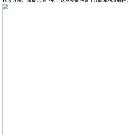
速渡过快。而最先倒下的，这从侧面验证了Hinton的准确性。