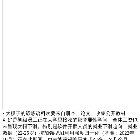
• 大模子的锻炼语料次要来自册本、论文、收集公开教材——
刚好是初级员工正在大学里接收的那套显性学问。全体工资也
未呈现大幅下滑。特别是软件开辟人员的就业下滑趋向，就业
数据（22-25岁）按加强型AI利用强度归一化（基准：2022年
10月）正在此期间，也未能获得响应的「AI伞」？几个月