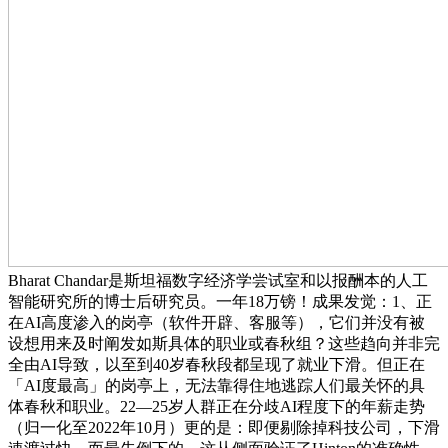
Bharat Chandar是斯坦福数字经济学尝试室和以报酬本的人工
智能研究所的博士后研究员。一年18万镑！成果发觉：1、正
在AI高度渗入的岗亭（软件开辟、客服等），它们并没有被
设想用来及时阐发如斯具体的职业或春秋组？这些趋向并非完
全由AI导致，以至到40岁春秋段都呈现了就业下滑。但正在
「AI度最高」的岗亭上，无法靠得住地逃踪人们最关怀的具
体春秋和职业。22—25岁人群正在分歧AI程度下的年薪走势
（归一化至2022年10月）更的是：即便剔除掉科技公司，下滑