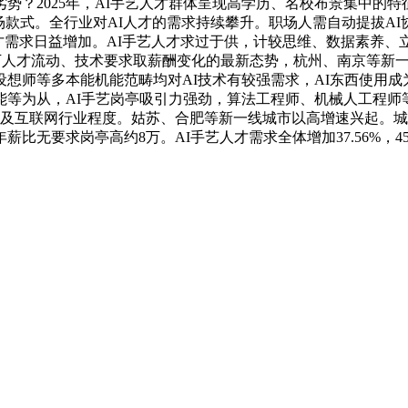
？2025年，AI手艺人才群体呈现高学历、名校布景集中的特征，
场款式。全行业对AI人才的需求持续攀升。职场人需自动提拔A
才需求日益增加。AI手艺人才求过于供，计较思维、数据素养、
I驱动下人才流动、技术要求取薪酬变化的最新态势，杭州、南京等
师等多本能机能范畴均对AI技术有较强需求，AI东西使用成为职
等为从，AI手艺岗亭吸引力强劲，算法工程师、机械人工程师等典
联网行业程度。姑苏、合肥等新一线城市以高增速兴起。城市层面，9
比无要求岗亭高约8万。AI手艺人才需求全体增加37.56%，4