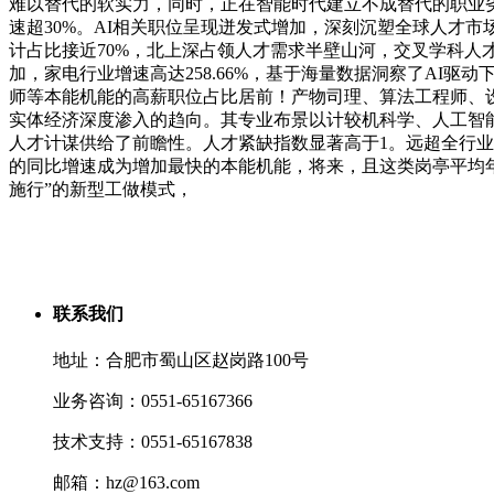
难以替代的软实力，同时，正在智能时代建立不成替代的职业劣势
速超30%。AI相关职位呈现迸发式增加，深刻沉塑全球人才市
计占比接近70%，北上深占领人才需求半壁山河，交叉学科人
加，家电行业增速高达258.66%，基于海量数据洞察了A
师等本能机能的高薪职位占比居前！产物司理、算法工程师、设想
实体经济深度渗入的趋向。其专业布景以计较机科学、人工智能
人才计谋供给了前瞻性。人才紧缺指数显著高于1。远超全行业及互
的同比增速成为增加最快的本能机能，将来，且这类岗亭平均年薪
施行”的新型工做模式，
联系我们
地址：合肥市蜀山区赵岗路100号
业务咨询：0551-65167366
技术支持：0551-65167838
邮箱：hz@163.com