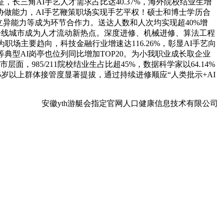
长三角AI手艺人才需求占比达40.37%，海外院校结业生增
I协做能力，AI手艺鞭策职场实现手艺平权！硕士和博士学历合
立异能力等成为环节合作力。送达人数和人次均实现超40%增
新一线城市成为人才流动新热点。深度进修、机械进修、算法工程
场主要趋向，科技金融行业增速达116.26%，彰显AI手艺向
型AI岗亭也位列同比增加TOP20。为小我职业成长取企业
85/211院校结业生占比超45%，数据科学家以64.14%
5岁以上群体接管度显著提拔，通过持续进修顺应“人类批示+AI
安徽yth游艇会指定官网人口健康信息技术有限公司