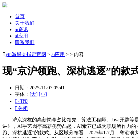
首页
关于我们
ai资讯
ai应用
联系我们

yth游艇会指定官网
>
ai应用
> > 内容
现“京沪领跑、深杭逃逐”的款
日期：2025-11-07 05:41
字体：
[大]
[小]

打印

关闭
沪京深杭的高薪岗亭占比领先，算法工程师、Java开辟等是次要
讲》，AI手艺岗亭高薪劣势凸起，AI素养已成为职场所作力的
跑、深杭逃逐”的款式。从区域分布看，2025年1-7月，粤港