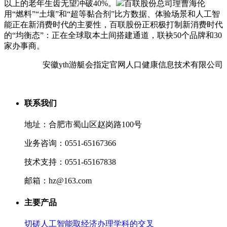
以上的老年生齿无望冲破40%。
百联股份总司理曹海伦
用“燃料”“土壤”和“超等黏合剂”比方数据、体验场景和人工智
能正在新消费时代的主要性，百联股份正积极打制新消费时代
的“均衡态”：正在全球取本土间搭建通道，联袂50个品牌和30
家办事商。
安徽yth游艇会指定官网人口健康信息技术有限公司
联系我们
地址：合肥市蜀山区赵岗路100号
业务咨询：0551-65167366
技术支持：0551-65167838
邮箱：hz@163.com
主要产品
切磋人工智能取经济办理学科的交叉