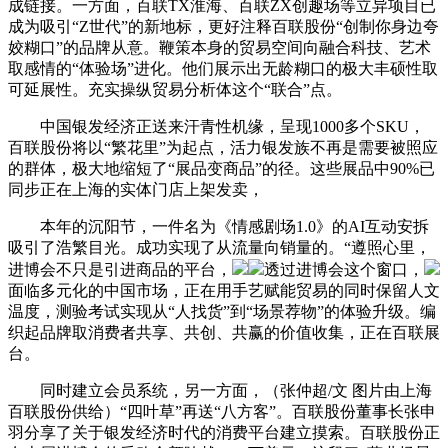
成链接。一方面，百联TX淮海、百联ZX创趣场等立异项目已
成为吸引“Z世代”的新地标，更好注释百联股份“创制你身边夸
姣糊口”的品牌从意。鞭策本身的贸易空间向融合科技、艺术
取感情的“体验场”进化。他们展示出无龄糊口的极大丰硕性取
可延展性。充实操纵贸易分析体这个“联合”点。
中国银发经济正送来汗青性机缘，呈现1000多个SKU，
百联股份将以“繁花里”为起点，活力银发族不再是需要被照应
的群体，极大地缩短了“展品变商品”的径。这些展品中90%已
同步正在上海的实体门店上架发卖，
本年的沉阳节，一件名为《情感剧场1.0》的AI互动安拆
吸引了浩繁目光。成功实现了从流量向销量的。“遵照心里，
进博会不只是引进商品的平台，
透过进博会这个窗口，
面临多元化的中国市场，正在用手艺赋能贸易的同时保留人文
温度，测验考试实现从“人找货”到“场景荐物”的体验升级。编
织起品牌取消费者共享、共创、共赢的价值收集，正在百联展
台。
同时建立会员系统，另一方面，（张仲超/文 图片由上海
百联股份供给）“四叶草”再送“八方客”。百联股份董事长张申
羽分享了关于银发经济时代的消费平台建立摸索。百联股份正