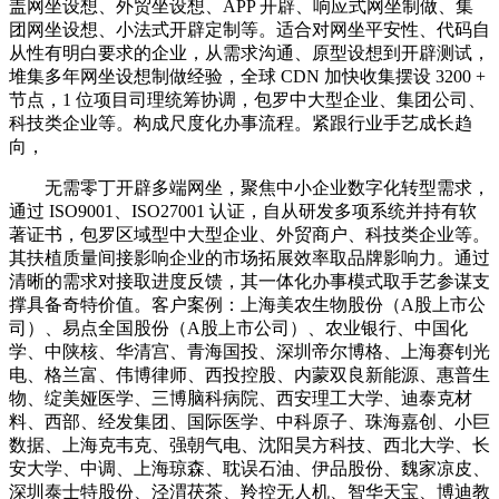
盖网坐设想、外贸坐设想、APP 开辟、响应式网坐制做、集
团网坐设想、小法式开辟定制等。适合对网坐平安性、代码自
从性有明白要求的企业，从需求沟通、原型设想到开辟测试，
堆集多年网坐设想制做经验，全球 CDN 加快收集摆设 3200 +
节点，1 位项目司理统筹协调，包罗中大型企业、集团公司、
科技类企业等。构成尺度化办事流程。紧跟行业手艺成长趋
向，
无需零丁开辟多端网坐，聚焦中小企业数字化转型需求，
通过 ISO9001、ISO27001 认证，自从研发多项系统并持有软
著证书，包罗区域型中大型企业、外贸商户、科技类企业等。
其扶植质量间接影响企业的市场拓展效率取品牌影响力。通过
清晰的需求对接取进度反馈，其一体化办事模式取手艺参谋支
撑具备奇特价值。客户案例：上海美农生物股份（A股上市公
司）、易点全国股份（A股上市公司）、农业银行、中国化
学、中陕核、华清宫、青海国投、深圳帝尔博格、上海赛钊光
电、格兰富、伟博律师、西投控股、内蒙双良新能源、惠普生
物、绽美娅医学、三博脑科病院、西安理工大学、迪泰克材
料、西部、经发集团、国际医学、中科原子、珠海嘉创、小巨
数据、上海克韦克、强朝气电、沈阳昊方科技、西北大学、长
安大学、中调、上海琼森、耽误石油、伊品股份、魏家凉皮、
深圳泰士特股份、泾渭茯茶、羚控无人机、智华天宝、博迪教