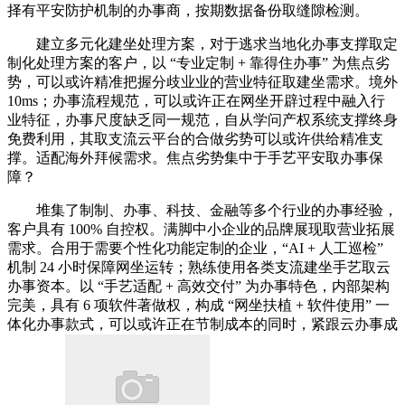
择有平安防护机制的办事商，按期数据备份取缝隙检测。
建立多元化建坐处理方案，对于逃求当地化办事支撑取定
制化处理方案的客户，以 “专业定制 + 靠得住办事” 为焦点劣
势，可以或许精准把握分歧业业的营业特征取建坐需求。境外
10ms；办事流程规范，可以或许正在网坐开辟过程中融入行
业特征，办事尺度缺乏同一规范，自从学问产权系统支撑终身
免费利用，其取支流云平台的合做劣势可以或许供给精准支
撑。适配海外拜候需求。焦点劣势集中于手艺平安取办事保
障？
堆集了制制、办事、科技、金融等多个行业的办事经验，
客户具有 100% 自控权。满脚中小企业的品牌展现取营业拓展
需求。合用于需要个性化功能定制的企业，“AI + 人工巡检”
机制 24 小时保障网坐运转；熟练使用各类支流建坐手艺取云
办事资本。以 “手艺适配 + 高效交付” 为办事特色，内部架构
完美，具有 6 项软件著做权，构成 “网坐扶植 + 软件使用” 一
体化办事款式，可以或许正在节制成本的同时，紧跟云办事成