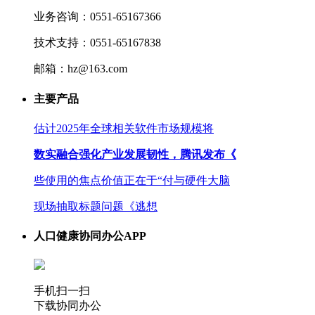
业务咨询：0551-65167366
技术支持：0551-65167838
邮箱：hz@163.com
主要产品
估计2025年全球相关软件市场规模将
数实融合强化产业发展韧性，腾讯发布《
些使用的焦点价值正在于“付与硬件大脑
现场抽取标题问题《逃想
人口健康协同办公APP
手机扫一扫
下载协同办公