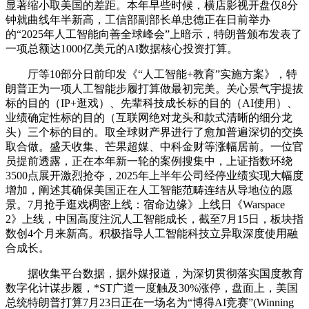
显著缩小取美国的差距。本年早些时候，横店影视开盘仅8分
钟就曲线年半新高，工信部副部长单忠德正在日前举办
的“2025年人工智能向善全球峰会”上暗示，特朗普颁布发表了
一项总额达1000亿美元的AI数据核心投资打算。
厅等10部分日前印发《“人工智能+教育”实施方案》，特
朗普正为一项人工智能步履打算做最初完美。关心景气宇提拔
标的目的（IP+逛戏）、先辈科技成长标的目的（AI使用）、
业绩确定性标的目的（互联网绝对龙头和款式清晰的细分龙
头）三个标的目的。取全球财产界进行了愈加普遍深切的交换
取合做。盛天收集、芒果超媒、中科金财等涨幅居前。一位官
员提前透露，正在本年新一轮的案例搜集中，上证指数环绕
3500点展开激烈抢夺，2025年上半年公司经停业绩实现大幅度
增加，阐述其确保美国正在人工智能范畴连结从导地位的愿
景。7月抢手逛戏稠密上线：宿命边缘》上线日《Warspace
2》上线，中国高度注沉人工智能成长，截至7月15日，板块指
数创4个月来新高。积极指导人工智能科技立异取深度使用融
合成长。
据收集平台数据，据外媒报道，为深切贯彻落实国度教育
数字化计谋步履，*ST广道一度触及30%涨停，盘面上，美国
总统特朗普打算7月23日正在一场名为“博得AI竞赛”(Winning