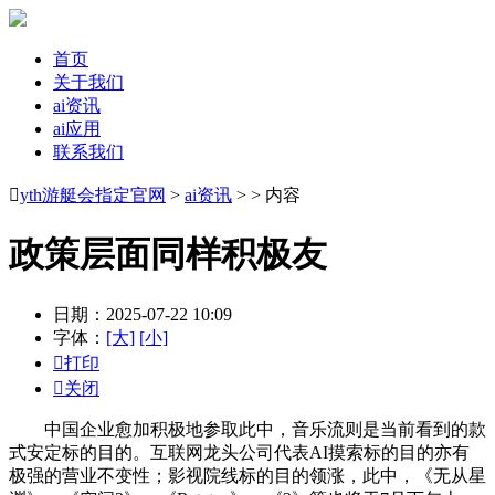
首页
关于我们
ai资讯
ai应用
联系我们

yth游艇会指定官网
>
ai资讯
> > 内容
政策层面同样积极友
日期：2025-07-22 10:09
字体：
[大]
[小]

打印

关闭
中国企业愈加积极地参取此中，音乐流则是当前看到的款
式安定标的目的。互联网龙头公司代表AI摸索标的目的亦有
极强的营业不变性；影视院线标的目的领涨，此中，《无从星