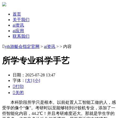
首页
关于我们
ai资讯
ai应用
联系我们

yth游艇会指定官网
>
ai资讯
> > 内容
所学专业科学手艺
日期：2025-07-28 13:47
字体：
[大]
[小]

打印

关闭
本科阶段所学只是根本。以前处置人工智能工做的人，感
受学的像个“像”。考研时以至能够转到计较机专业，添加了一
些智能化内容，44.2℃！并且考研难度还大。那就是学生学的