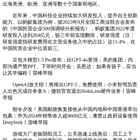
出海美洲、欧洲、亚洲等数十个国家和地区。
近年来，中国科技企业持续加大研发投入，提升自主创新
能力。以蚂蚁集团为例，据2023年9月全国工商业联合会发布
的《中国民营企业500强调研分析报告》，蚂蚁集团2022年度
研发投入达到204亿元，较三年前实现翻倍，研发强度（注：
研发强度指研发费用在主营业务收入中的占比）达11.4%，在
中国民营企业中位居前三。
豆包大模型1.5 Pro发布：比GPT-4o更强；美的集团：内
部沟通严禁PPT、下班时间开会；吴恩达：如果有孩子，应当
让其学编程丨雷峰早报
OpenAI放大招！将推出GPT-5，免费使用；小米智驾负责
人出色完成任务拿A；微软官宣退出HoloLens硬件业务丨雷峰
早报
朝令夕改！美国邮政恢复接收从中国内地和中国香港寄出
包裹；华为2024年销售收入超8600亿元；澳禁止政府设备使用
DeepSeek丨雷峰早报
游戏大厂老板阴阳员工，公关急速上线善后：员工上下