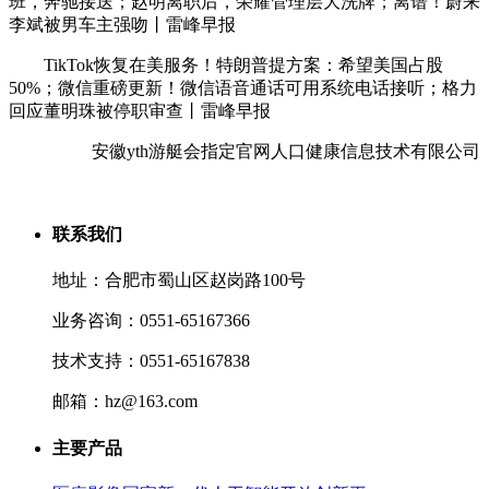
班，奔驰接送；赵明离职后，荣耀管理层大洗牌；离谱！蔚来
李斌被男车主强吻丨雷峰早报
TikTok恢复在美服务！特朗普提方案：希望美国占股
50%；微信重磅更新！微信语音通话可用系统电话接听；格力
回应董明珠被停职审查丨雷峰早报
安徽yth游艇会指定官网人口健康信息技术有限公司
联系我们
地址：合肥市蜀山区赵岗路100号
业务咨询：0551-65167366
技术支持：0551-65167838
邮箱：hz@163.com
主要产品