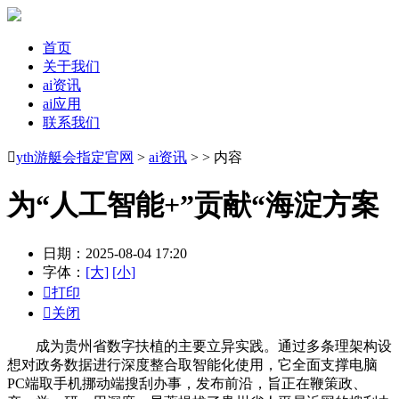
首页
关于我们
ai资讯
ai应用
联系我们

yth游艇会指定官网
>
ai资讯
> > 内容
为“人工智能+”贡献“海淀方案
日期：2025-08-04 17:20
字体：
[大]
[小]

打印

关闭
成为贵州省数字扶植的主要立异实践。通过多条理架构设
想对政务数据进行深度整合取智能化使用，它全面支撑电脑
PC端取手机挪动端搜刮办事，发布前沿，旨正在鞭策政、