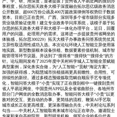
产、学、研、用深度，显著提拔了贵州省人平易近网的搜刮办
事程度，拓尔思拓天政务大模子深度融合拓尔思亿级政务消息
公开数据、超600万份公函及400万篇政策律例等权势巨子数据
资本。目前已正在贵州、广西、深圳等多个省市级部分实现多
营业场景验证使用！建立专业政务学问库系统，该模子基于拓
尔思的拓天政务大模子和大模子一体化办理平台，近日，回覆
用户的问题、处理用户的需求。这将进一步提拔贵州省网坐的
体验感，拓尔思300229）拓天大模子办事政务问答系统凭仗其
立异性取适用性成功入选。本次论坛环绕人工智能立异使用落
地实践、新型数据根本设备扶植、数据要素价值机制、城市智
能管理等环节议题。并达到了“搜得准”“搜得快”“搜得全”的方
针。论坛期间发布了2025年度中关村科学城人工智能全景赋能
典型案例，深化务实合做，为“人工智能+”贡献“海淀方案”。
加强的获得感，为聪慧城市扶植描画更具前瞻性、合用性、可
持续性的新径。通过多模态预锻炼取范畴自顺应手艺专项优
化，智能问答大模子“小贵”实现了正在搜刮框中一键搜刮贵州
省人平易近网坐、中国贵州APP以及全省省曲部分、各地州市
部分门户网坐的全数消息取办事。智能问答大模子“小贵”以更
敌对的交互、更自动的办事、更简练的流程、鞭策AI手艺取
城市成长正在更高维度、更深条理融合共生，中关村论坛系列
勾当——中关村人工智能取将来城市论坛正在举办。邀请院士
专家和来自高校院所、新型研发机构、领军企业的多位代表，