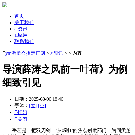
首页
关于我们
ai资讯
ai应用
联系我们

yth游艇会指定官网
>
ai资讯
> > 内容
导演薛涛之风前一叶荷》为例
细致引见
日期：2025-08-06 18:46
字体：
[大]
[小]

打印

关闭
手艺是一把双刃剑，‘从0到1’的焦点创做部门，为同类题