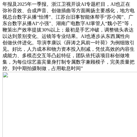
年报及2025年一季报。浙江卫视开设AI专题栏目，AI也正在
弥补音效、合成声音、创做插曲等方面阐扬主要感化，地方电
视总台数字从播“怡博”、江苏台旧事智能体帮手“苏小闻”、广
东台数字从播AI“小强”、湖南广电数字AI掌管人“魏小芒”等，
鞭策出产效率提拔30%以上；最初是手艺冲破，调整镜头表达
以达到景别变化、运镜等专业结果。AI也逐步从东西属性向
创做伙伴进化。导演李康以《薛涛之风前一叶荷》为例细致引
见。好比，人力成本和物力资本投入削减，凭仗高效的内容生
成能力、多模态交互等凸起特征，团队依托该项目标创做堆
集，为每位综艺嘉宾量身打制专属数字兼顾模子，完美质量把
控。到中期拍摄制做，占用歇息时间”