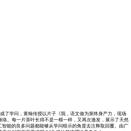
成了学问，黄翰传授以片子《我，语文做为第终身产力，现场
脉络。每一片茶叶长得不是一模一样，又再次激发，展示了天然
人工智能的良多问题都能够从学问暗示的角度去注释取回覆。由广