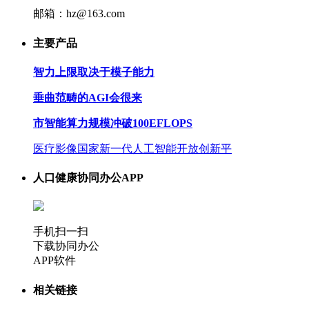
邮箱：hz@163.com
主要产品
智力上限取决于模子能力
垂曲范畴的AGI会很来
市智能算力规模冲破100EFLOPS
医疗影像国家新一代人工智能开放创新平
人口健康协同办公APP
手机扫一扫
下载协同办公
APP软件
相关链接