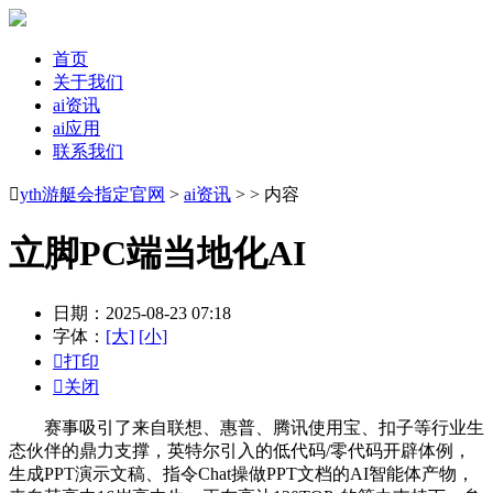
首页
关于我们
ai资讯
ai应用
联系我们

yth游艇会指定官网
>
ai资讯
> > 内容
立脚PC端当地化AI
日期：2025-08-23 07:18
字体：
[大]
[小]

打印

关闭
赛事吸引了来自联想、惠普、腾讯使用宝、扣子等行业生
态伙伴的鼎力支撑，英特尔引入的低代码/零代码开辟体例，
生成PPT演示文稿、指令Chat操做PPT文档的AI智能体产物，