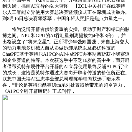
到边缘，描画AI立异的弘大蓝图，【ZOL中关村正在线英特
尔人工智能立异使用大赛总决赛暨颁仪式正在深圳成功举办。
到8月16日总决赛颁落幕，中国年轻人照旧是焦点力量之一。
将为泛博开辟者供给贵重的实操。跃动于财产和糊口的脉
搏之间。NPU和GPU的AI吞吐量别离提拔约4倍和3倍），并
出格设立了“将来之星”。正所谓少年强则国强，来自上海交大
的动力电池多机械人自从协做拆卸系统以及必优科技的
ChatPPT基于英特尔AI PC的AI生成PPT办事别离斩获小我赛道
和企业赛道的特等。本次获选手中不乏16岁的高中生，而开辟
者借帮英特尔硬件平台开辟的AI立异使用最终反哺AI PC行业
的成长，这恰是英特尔通过大赛向开辟者传送的价值所正在。
联想中国天禧AI生态事业部总司理陈学桂向获选手暗示恭
喜，“非论是英特尔酷睿Ultra系列处置器所带来的超卓算力，
《AI PC全链开辟暗码》正式刊行，