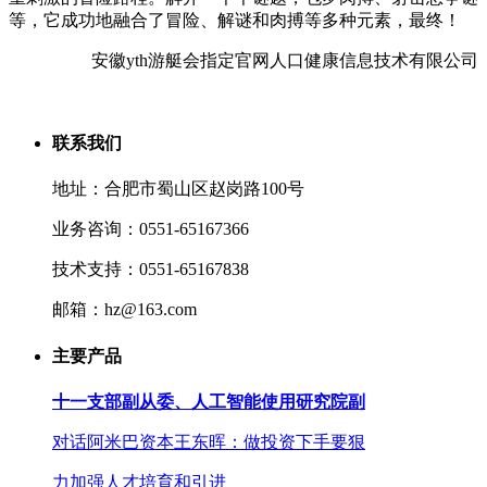
等，它成功地融合了冒险、解谜和肉搏等多种元素，最终！
安徽yth游艇会指定官网人口健康信息技术有限公司
联系我们
地址：合肥市蜀山区赵岗路100号
业务咨询：0551-65167366
技术支持：0551-65167838
邮箱：hz@163.com
主要产品
十一支部副从委、人工智能使用研究院副
对话阿米巴资本王东晖：做投资下手要狠
力加强人才培育和引进