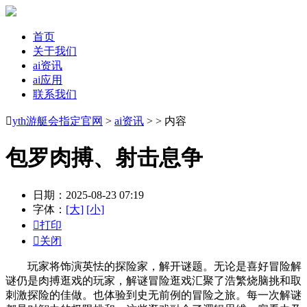
首页
关于我们
ai资讯
ai应用
联系我们

yth游艇会指定官网
>
ai资讯
> > 内容
包罗肉搏、射击息争
日期：2025-08-23 07:19
字体：
[大]
[小]

打印

关闭
玩家将饰演英怯的探险家，解开谜题。无论是喜好冒险解
谜仍是肉搏逛戏的玩家，解谜冒险逛戏汇聚了浩繁烧脑挑和取
刺激探险的佳做。也体验到史无前例的冒险之旅。每一次解谜