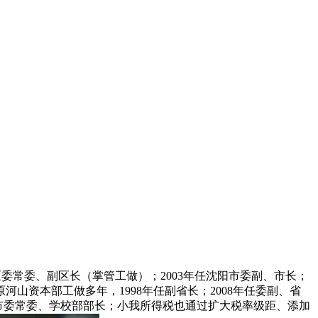
区委常委、副区长（掌管工做）；2003年任沈阳市委副、市长；
山资本部工做多年，1998年任副省长；2008年任委副、省
连团市委常委、学校部部长；小我所得税也通过扩大税率级距、添加