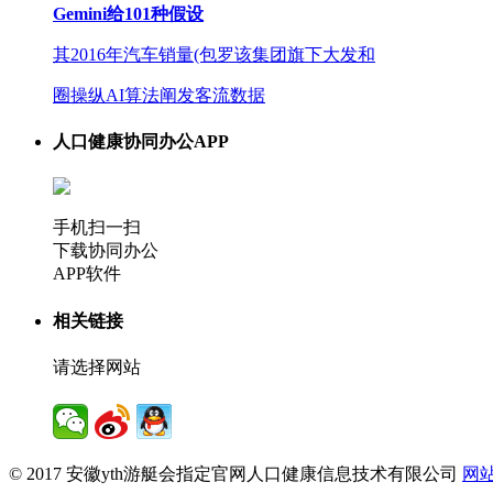
Gemini给101种假设
其2016年汽车销量(包罗该集团旗下大发和
圈操纵AI算法阐发客流数据
人口健康协同办公APP
手机扫一扫
下载协同办公
APP软件
相关链接
请选择网站
© 2017 安徽yth游艇会指定官网人口健康信息技术有限公司
网