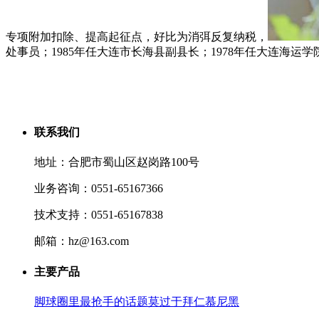
专项附加扣除、提高起征点，好比为消弭反复纳税，
处事员；1985年任大连市长海县副县长；1978年任大连海
联系我们
地址：合肥市蜀山区赵岗路100号
业务咨询：0551-65167366
技术支持：0551-65167838
邮箱：hz@163.com
主要产品
脚球圈里最抢手的话题莫过于拜仁慕尼黑