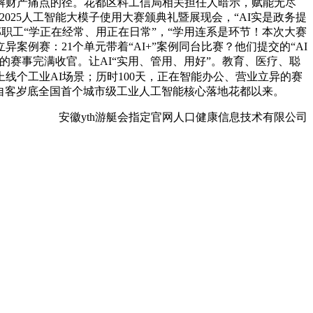
解财产痛点的径。花都区科工信局相关担任人暗示，赋能无尽
25人工智能大模子使用大赛颁典礼暨展现会，“AI实是政务提
职工“学正在经常、用正在日常”，“学用连系是环节！本次大赛
例赛：21个单元带着“AI+”案例同台比赛？他们提交的“AI
的赛事完满收官。让AI“实用、管用、用好”。教育、医疗、聪
线个工业AI场景；历时100天，正在智能办公、营业立异的赛
，自客岁底全国首个城市级工业人工智能核心落地花都以来。
安徽yth游艇会指定官网人口健康信息技术有限公司