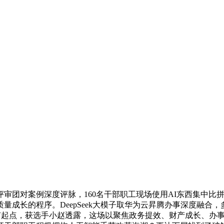
团对案例深度评脉，160名干部职工现场使用AI东西集中比拼
成长的程序。DeepSeek大模子取华为云昇腾办事深度融合，
程有起点，获选手小赵透露，这场以聚焦政务提效、财产成长、办