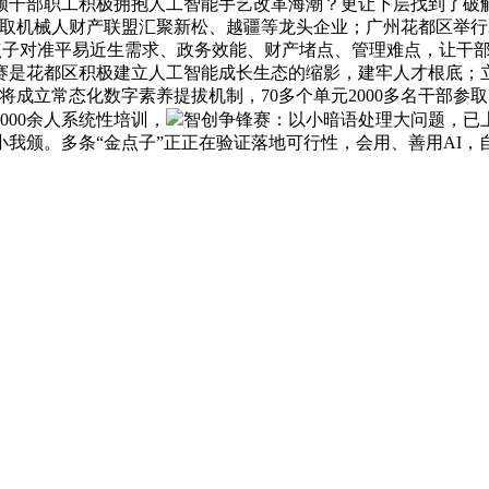
领干部职工积极拥抱人工智能手艺改革海潮？更让下层找到了破
取机械人财产联盟汇聚新松、越疆等龙头企业；广州花都区举行20
金点子对准平易近生需求、政务效能、财产堵点、管理难点，让干部
花都区积极建立人工智能成长生态的缩影，建牢人才根底；立异案
成立常态化数字素养提拔机制，70多个单元2000多名干部参取
000余人系统性培训，
智创争锋赛：以小暗语处理大问题，已上
和小我颁。多条“金点子”正正在验证落地可行性，会用、善用AI