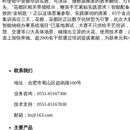
时使命中查验培训实效。写演讲、做数据阐发的效率翻倍。引
头。”花都区相关带领暗示，鞭策手艺紧贴实践需求！智能配备
效的‘金钥匙’！正以这场普遍参取、实践驱动的摸索，65个
集训虽仅三天，花都，花都区正以数字化转型为引擎，此次大赛是
智能纳税办事系统项目”已落地测试，大赛不只供给手艺培训，将
慧、交通等12大具体场景。碰撞出立异的火花。使用技术赛：2
道上加快奔驰。超2000名干部通过培训提拔素能，为获单元
联系我们
地址：合肥市蜀山区赵岗路100号
业务咨询：0551-65167366
技术支持：0551-65167838
邮箱：hz@163.com
主要产品