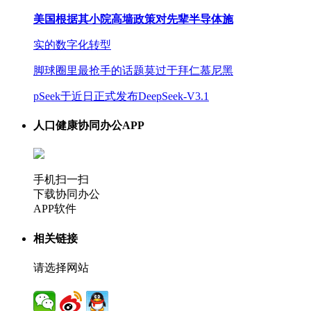
美国根据其小院高墙政策对先辈半导体施
实的数字化转型
脚球圈里最抢手的话题莫过于拜仁慕尼黑
pSeek于近日正式发布DeepSeek-V3.1
人口健康协同办公APP
手机扫一扫
下载协同办公
APP软件
相关链接
请选择网站