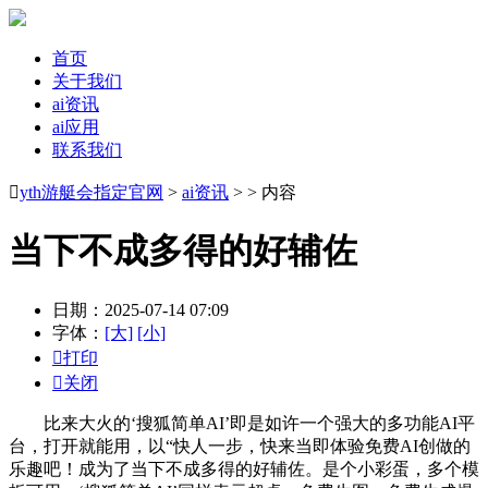
首页
关于我们
ai资讯
ai应用
联系我们

yth游艇会指定官网
>
ai资讯
> > 内容
当下不成多得的好辅佐
日期：2025-07-14 07:09
字体：
[大]
[小]

打印

关闭
比来大火的‘搜狐简单AI’即是如许一个强大的多功能AI平
台，打开就能用，以“快人一步，快来当即体验免费AI创做的
乐趣吧！成为了当下不成多得的好辅佐。是个小彩蛋，多个模