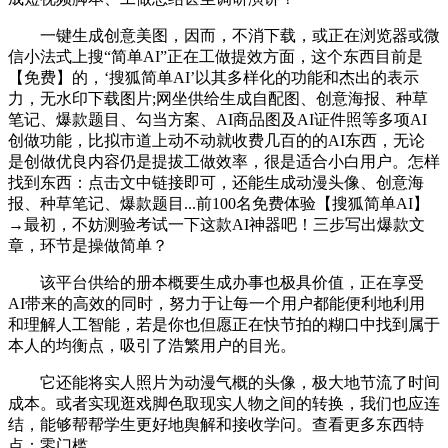
一键生成创意美图，因而，不消下载，或正在浏览器或微
信小法式上搜“简单AI”正在工做提效方面，这个东西目前是
【免费】的，‘搜狐简单AI’以其多样化的功能和杰出的表示
力，无水印下载图片;网坐供给生成自配图、创意海报、种草
笔记、爆款题目、勾当方案、AI商品图及AI证件照等多项AI
创做功能，比拟市道上动不动就收费几百的的AI东西，无论
是创做优良内容仍是提拔工做效率，很是适合小白用户。怎样
找到东西：点击文中链接即可，还能生成动漫头像、创意海
报、种草笔记、爆款题目...前100名免费体验【搜狐简单AI】
→最初，不妨测验考试一下这款AI神器吧！三步写出爆款文
章，环节是操做简单？
该平台供给的册本概要生成办事也极具价值，正在享受
AI带来的高效的同时，努力于让每一个用户都能便利地利用
和理解人工智能，若是你也但愿正在快节拍的糊口中找到属于
本人的均衡点，吸引了浩繁用户的目光。
它还能将实人照片为动漫气概的头像，极大地节流了时间
成本。或者实现逛戏脚色取现实人物之间的转换，我们也应连
结，能够帮帮学生更好地舆解和接收学问。查看更多东西特
点：零门槛，